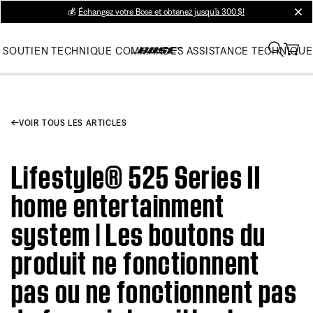
💰
Échangez votre Bose et obtenez jusqu’à 300 $!
clos
SOUTIEN TECHNIQUE
COMMANDES
ASSISTANCE TECHNIQUE
VOIR TOUS LES ARTICLES
Lifestyle® 525 Series II
home entertainment
system | Les boutons du
produit ne fonctionnent
pas ou ne fonctionnent pas