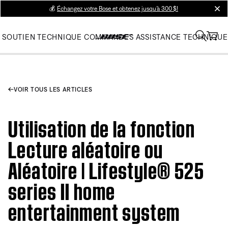
💰
Échangez votre Bose et obtenez jusqu’à 300 $!
clos
SOUTIEN TECHNIQUE
COMMANDES
ASSISTANCE TECHNIQUE
VOIR TOUS LES ARTICLES
Utilisation de la fonction
Lecture aléatoire ou
Aléatoire | Lifestyle® 525
series II home
entertainment system