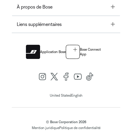
Toggle
À propos de Bose
Toggle
Liens supplémentaires
Bose Connect
Application Bose
App
|
United States
English
© Bose Corporation 2026
Mention juridique
Politique de confidentialité