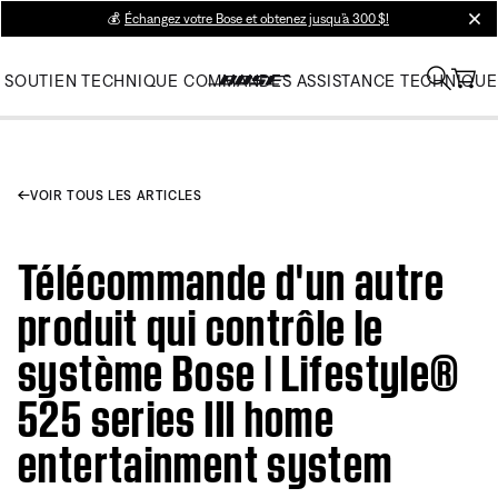
💰
Échangez votre Bose et obtenez jusqu’à 300 $!
clos
SOUTIEN TECHNIQUE
COMMANDES
ASSISTANCE TECHNIQUE
VOIR TOUS LES ARTICLES
Télécommande d'un autre
produit qui contrôle le
système Bose | Lifestyle®
525 series III home
entertainment system