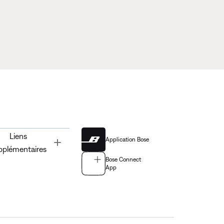
Liens
Application Bose
Toggle
pplémentaires
Bose Connect
App