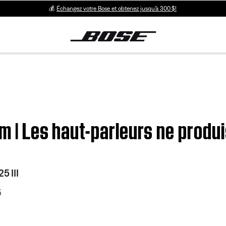
💰
Échangez votre Bose et obtenez jusqu’à 300 $!
em | Les haut-parleurs ne produ
5 III
5