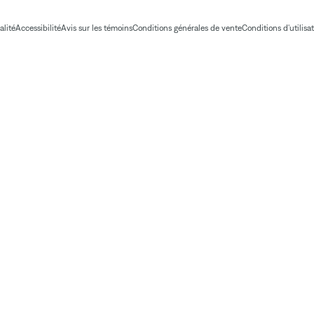
alité
Accessibilité
Avis sur les témoins
Conditions générales de vente
Conditions d'utilisa