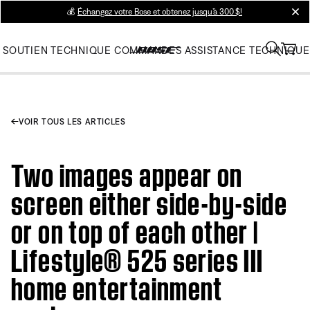
💰
Échangez votre Bose et obtenez jusqu’à 300 $!
clos
SOUTIEN TECHNIQUE
COMMANDES
ASSISTANCE TECHNIQUE
VOIR TOUS LES ARTICLES
Two images appear on
screen either side-by-side
or on top of each other |
Lifestyle® 525 series III
home entertainment