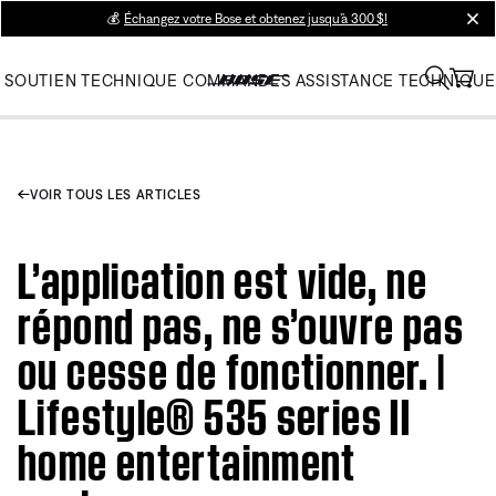
💰
Échangez votre Bose et obtenez jusqu’à 300 $!
clos
SOUTIEN TECHNIQUE
COMMANDES
ASSISTANCE TECHNIQUE
VOIR TOUS LES ARTICLES
L’application est vide, ne
répond pas, ne s’ouvre pas
ou cesse de fonctionner. |
Lifestyle® 535 series II
home entertainment