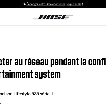
💰
Échangez votre Bose et obtenez jusqu’à 300 $!
ter au réseau pendant la confi
ertainment system
ison Lifestyle 535 série II
4