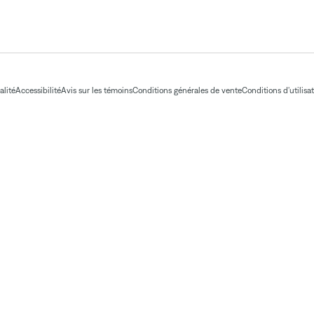
alité
Accessibilité
Avis sur les témoins
Conditions générales de vente
Conditions d'utilisa