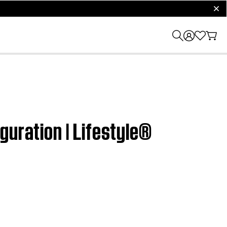
clos
guration | Lifestyle®