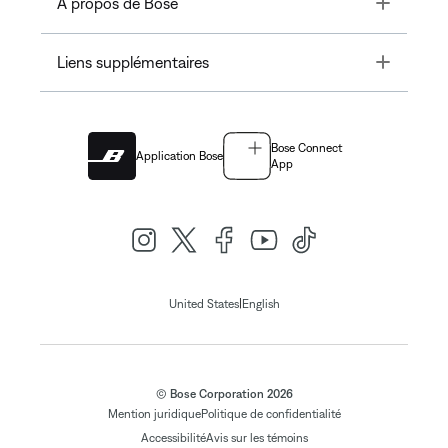
Toggle
À propos de Bose
Toggle
Liens supplémentaires
Bose Connect
Application Bose
App
|
United States
English
© Bose Corporation 2026
Mention juridique
Politique de confidentialité
Accessibilité
Avis sur les témoins