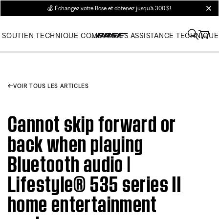
💰
Échangez votre Bose et obtenez jusqu’à 300 $!
clos
SOUTIEN TECHNIQUE
COMMANDES
ASSISTANCE TECHNIQUE
VOIR TOUS LES ARTICLES
Cannot skip forward or
back when playing
Bluetooth audio |
Lifestyle® 535 series II
home entertainment