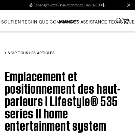
💰
Échangez votre Bose et obtenez jusqu’à 300 $!
clos
SOUTIEN TECHNIQUE
COMMANDES
ASSISTANCE TECHNIQUE
VOIR TOUS LES ARTICLES
Emplacement et
positionnement des haut-
parleurs | Lifestyle® 535
series II home
entertainment system