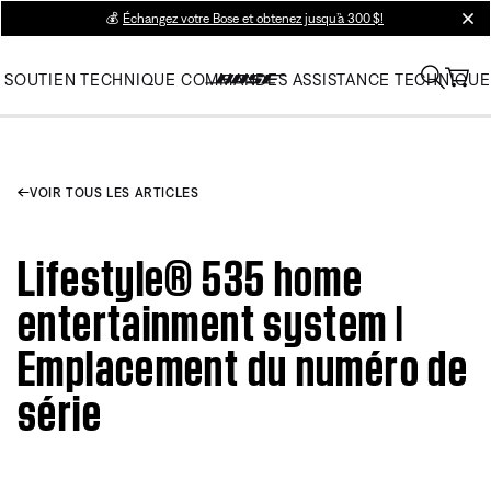
💰
Échangez votre Bose et obtenez jusqu’à 300 $!
clos
SOUTIEN TECHNIQUE
COMMANDES
ASSISTANCE TECHNIQUE
VOIR TOUS LES ARTICLES
Lifestyle® 535 home
entertainment system |
Emplacement du numéro de
série