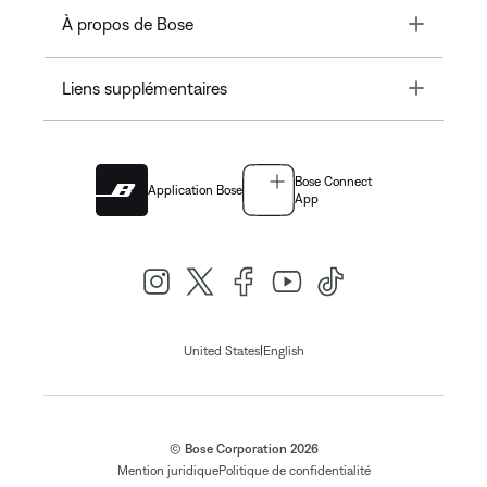
Toggle
À propos de Bose
Toggle
Liens supplémentaires
Bose Connect
Application Bose
App
|
United States
English
© Bose Corporation 2026
Mention juridique
Politique de confidentialité