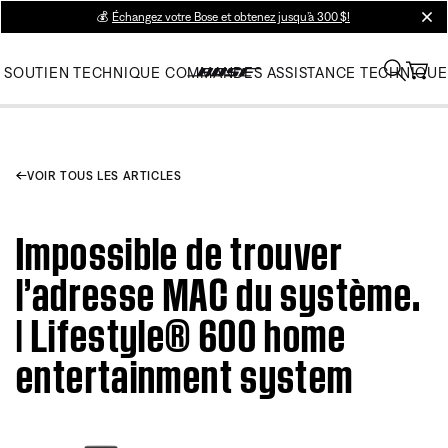
💰
Échangez votre Bose et obtenez jusqu’à 300 $!
clos
SOUTIEN TECHNIQUE
COMMANDES
ASSISTANCE TECHNIQUE
VOIR TOUS LES ARTICLES
Impossible de trouver
l’adresse MAC du système.
| Lifestyle® 600 home
entertainment system