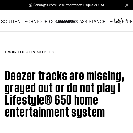
💰
Échangez votre Bose et obtenez jusqu’à 300 $!
clos
SOUTIEN TECHNIQUE
COMMANDES
ASSISTANCE TECHNIQUE
VOIR TOUS LES ARTICLES
Deezer tracks are missing,
grayed out or do not play |
Lifestyle® 650 home
entertainment system