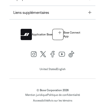
Toggle
Liens supplémentaires
Bose Connect
Application Bose
App
|
United States
English
© Bose Corporation 2026
Mention juridique
Politique de confidentialité
Accessibilité
Avis sur les témoins