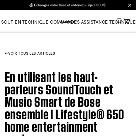
💰
Échangez votre Bose et obtenez jusqu’à 300 $!
clos
SOUTIEN TECHNIQUE
COMMANDES
ASSISTANCE TECHNIQUE
VOIR TOUS LES ARTICLES
En utilisant les haut-
parleurs SoundTouch et
Music Smart de Bose
ensemble | Lifestyle® 650
home entertainment