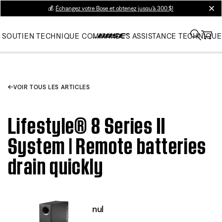
💰
Échangez votre Bose et obtenez jusqu’à 300 $!
clos
SOUTIEN TECHNIQUE
COMMANDES
ASSISTANCE TECHNIQUE
VOIR TOUS LES ARTICLES
Lifestyle® 8 Series II
System | Remote batteries
drain quickly
nul