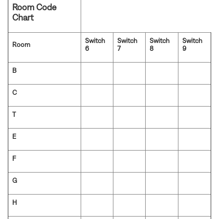
Room Code
Chart
Switch
Switch
Switch
Switch
Room
6
7
8
9
B
C
T
E
F
G
H