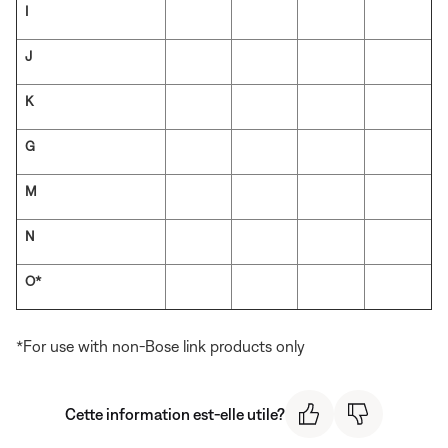
I
J
K
G
M
N
O*
*For use with non-Bose link products only
Cette information est-elle utile?