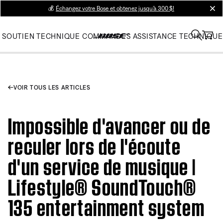
💰
Échangez votre Bose et obtenez jusqu’à 300 $!
clos
SOUTIEN TECHNIQUE
COMMANDES
ASSISTANCE TECHNIQUE
VOIR TOUS LES ARTICLES
Impossible d'avancer ou de
reculer lors de l'écoute
d'un service de musique |
Lifestyle® SoundTouch®
135 entertainment system