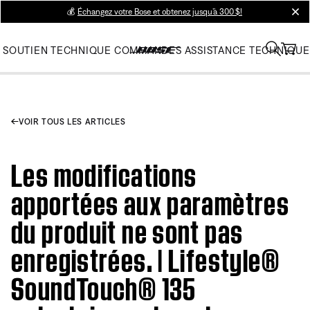
💰
Échangez votre Bose et obtenez jusqu’à 300 $!
clos
SOUTIEN TECHNIQUE
COMMANDES
ASSISTANCE TECHNIQUE
VOIR TOUS LES ARTICLES
Les modifications
apportées aux paramètres
du produit ne sont pas
enregistrées. | Lifestyle®
SoundTouch® 135