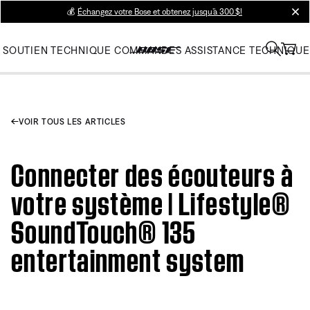
💰
Échangez votre Bose et obtenez jusqu’à 300 $!
clos
SOUTIEN TECHNIQUE
COMMANDES
ASSISTANCE TECHNIQUE
VOIR TOUS LES ARTICLES
Connecter des écouteurs à
votre système | Lifestyle®
SoundTouch® 135
entertainment system