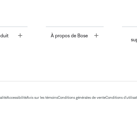
Toggle
Toggle
duit
À propos de Bose
su
alité
Accessibilité
Avis sur les témoins
Conditions générales de vente
Conditions d'utilisa