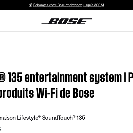
💰
Échangez votre Bose et obtenez jusqu’à 300 $!
 135 entertainment system | 
roduits Wi-Fi de Bose
aison Lifestyle® SoundTouch® 135
6