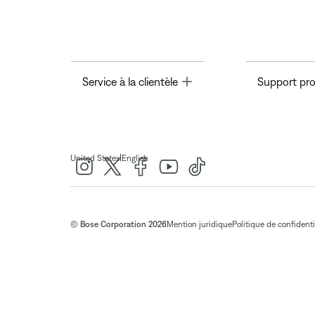
Toggle
Service à la clientèle
Support pro
|
United States
English
© Bose Corporation 2026
Mention juridique
Politique de confidenti