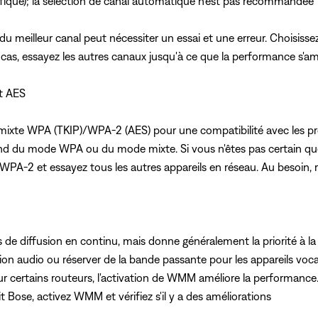
ifique); la sélection de canal automatique n'est pas recommandée
 du meilleur canal peut nécessiter un essai et une erreur. Choisisse
le cas, essayez les autres canaux jusqu'à ce que la performance s'am
t AES
 mixte WPA (TKIP)/WPA-2 (AES) pour une compatibilité avec les pr
nd du mode WPA ou du mode mixte. Si vous n'êtes pas certain que 
 WPA-2 et essayez tous les autres appareils en réseau. Au besoin,
 de diffusion en continu, mais donne généralement la priorité à la 
sion audio ou réserver de la bande passante pour les appareils voc
 certains routeurs, l'activation de WMM améliore la performance.
Bose, activez WMM et vérifiez s'il y a des améliorations