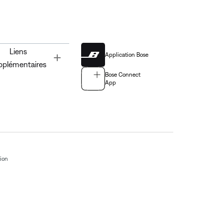
Liens
Application Bose
Toggle
pplémentaires
Bose Connect
App
tion