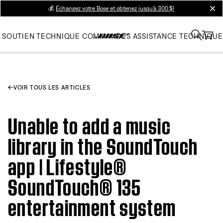
💰
Échangez votre Bose et obtenez jusqu’à 300 $!
clos
SOUTIEN TECHNIQUE
COMMANDES
ASSISTANCE TECHNIQUE
VOIR TOUS LES ARTICLES
Unable to add a music
library in the SoundTouch
app | Lifestyle®
SoundTouch® 135
entertainment system