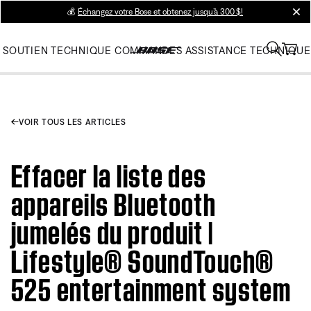
💰
Échangez votre Bose et obtenez jusqu’à 300 $!
clos
SOUTIEN TECHNIQUE
COMMANDES
ASSISTANCE TECHNIQUE
VOIR TOUS LES ARTICLES
Effacer la liste des
appareils Bluetooth
jumelés du produit |
Lifestyle® SoundTouch®
525 entertainment system