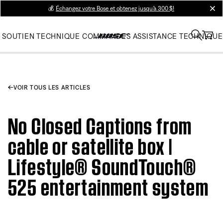
💰
Échangez votre Bose et obtenez jusqu’à 300 $!
clos
SOUTIEN TECHNIQUE
COMMANDES
ASSISTANCE TECHNIQUE
VOIR TOUS LES ARTICLES
No Closed Captions from
cable or satellite box |
Lifestyle® SoundTouch®
525 entertainment system