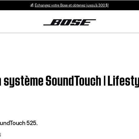
💰
Échangez votre Bose et obtenez jusqu’à 300 $!
un système SoundTouch | Lifes
oundTouch 525.
6