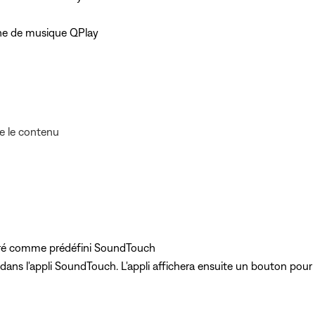
cône de musique QPlay
re le contenu
tré comme prédéfini SoundTouch
s l'appli SoundTouch. L'appli affichera ensuite un bouton pour ou