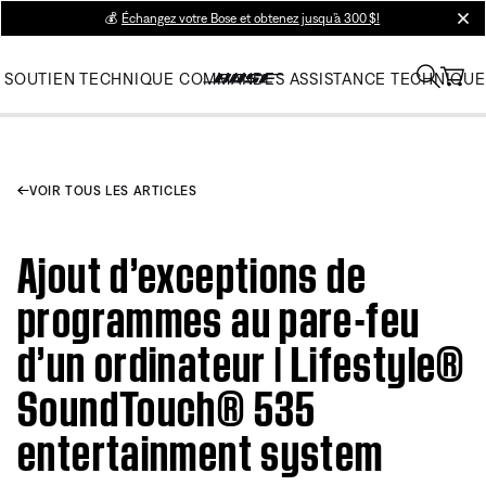
💰
Échangez votre Bose et obtenez jusqu’à 300 $!
clos
SOUTIEN TECHNIQUE
COMMANDES
ASSISTANCE TECHNIQUE
VOIR TOUS LES ARTICLES
Ajout d’exceptions de
programmes au pare-feu
d’un ordinateur | Lifestyle®
SoundTouch® 535
entertainment system