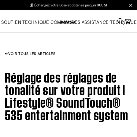
💰
Échangez votre Bose et obtenez jusqu’à 300 $!
clos
SOUTIEN TECHNIQUE
COMMANDES
ASSISTANCE TECHNIQUE
VOIR TOUS LES ARTICLES
Réglage des réglages de
tonalité sur votre produit |
Lifestyle® SoundTouch®
535 entertainment system