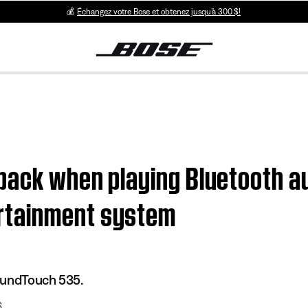
💰
Échangez votre Bose et obtenez jusqu’à 300 $!
back when playing Bluetooth au
rtainment system
oundTouch 535.
6