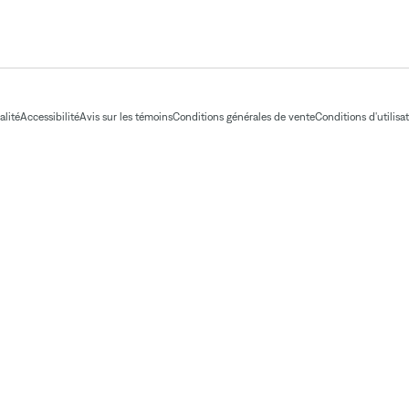
alité
Accessibilité
Avis sur les témoins
Conditions générales de vente
Conditions d'utilisa