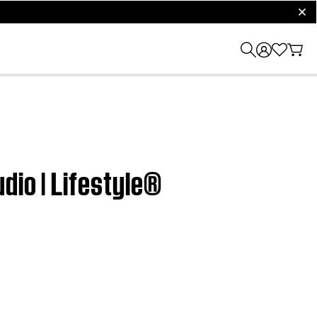
clos
dio | Lifestyle®