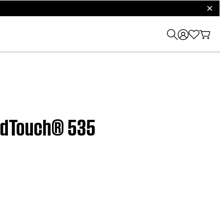
clos
undTouch® 535