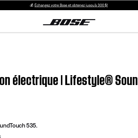
💰
Échangez votre Bose et obtenez jusqu’à 300 $!
ion électrique | Lifestyle® So
oundTouch 535.
6