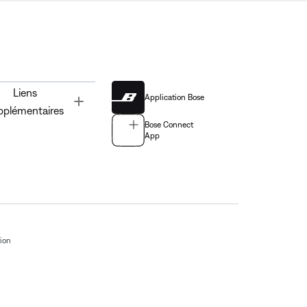
Liens
Application Bose
Toggle
pplémentaires
Bose Connect
App
tion