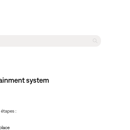
rtainment system
 étapes :
place