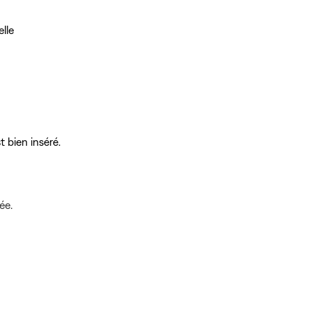
lle
 bien inséré.
ée.