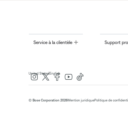
Toggle
Service à la clientèle
Support pro
|
United States
English
© Bose Corporation 2026
Mention juridique
Politique de confidenti