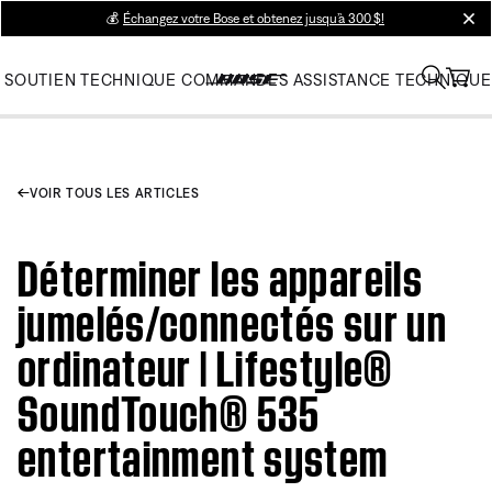
💰
Échangez votre Bose et obtenez jusqu’à 300 $!
clos
SOUTIEN TECHNIQUE
COMMANDES
ASSISTANCE TECHNIQUE
VOIR TOUS LES ARTICLES
Déterminer les appareils
jumelés/connectés sur un
ordinateur | Lifestyle®
SoundTouch® 535
entertainment system