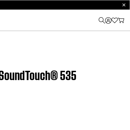
clos
® SoundTouch® 535