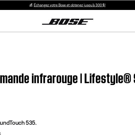
💰
Échangez votre Bose et obtenez jusqu’à 300 $!
mmande infrarouge | Lifestyle
oundTouch 535.
6