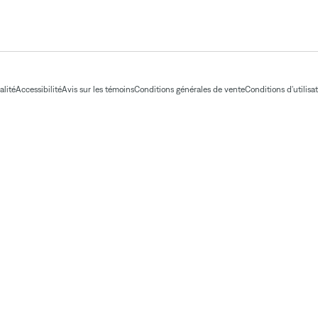
alité
Accessibilité
Avis sur les témoins
Conditions générales de vente
Conditions d'utilisa