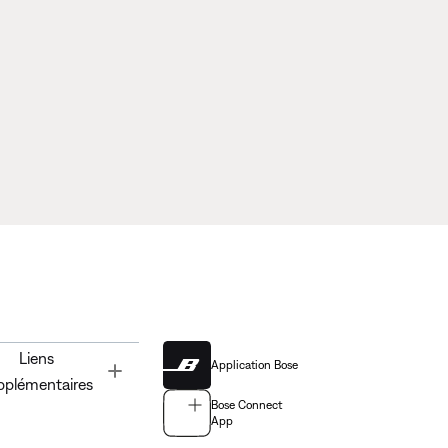
Liens
Application Bose
Toggle
pplémentaires
Bose Connect
App