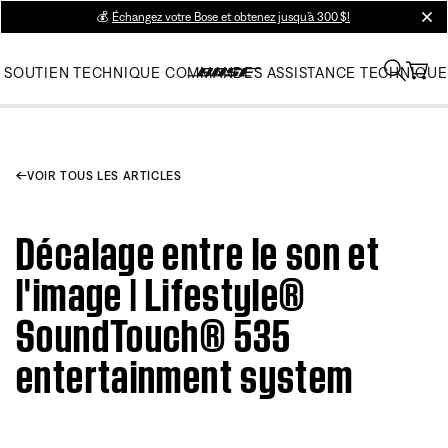
💰
Échangez votre Bose et obtenez jusqu’à 300 $!
clos
SOUTIEN TECHNIQUE
COMMANDES
ASSISTANCE TECHNIQUE
VOIR TOUS LES ARTICLES
Décalage entre le son et
l'image | Lifestyle®
SoundTouch® 535
entertainment system