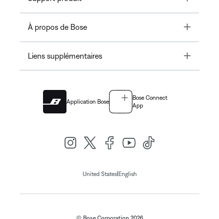
Toggle
À propos de Bose
Toggle
Liens supplémentaires
Bose Connect
Application Bose
App
|
United States
English
© Bose Corporation 2026