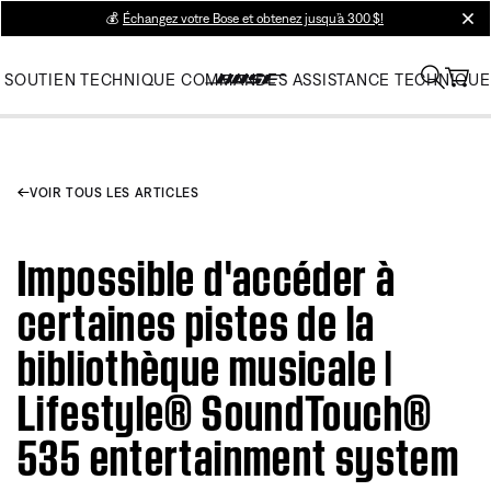
💰
Échangez votre Bose et obtenez jusqu’à 300 $!
clos
SOUTIEN TECHNIQUE
COMMANDES
ASSISTANCE TECHNIQUE
VOIR TOUS LES ARTICLES
Impossible d'accéder à
certaines pistes de la
bibliothèque musicale |
Lifestyle® SoundTouch®
535 entertainment system