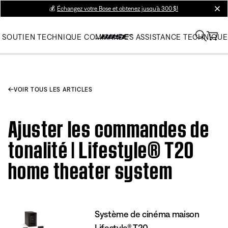
💰
Échangez votre Bose et obtenez jusqu’à 300 $!
clos
SOUTIEN TECHNIQUE
COMMANDES
ASSISTANCE TECHNIQUE
VOIR TOUS LES ARTICLES
Ajuster les commandes de
tonalité | Lifestyle® T20
home theater system
Système de cinéma maison
Lifestyle® T20