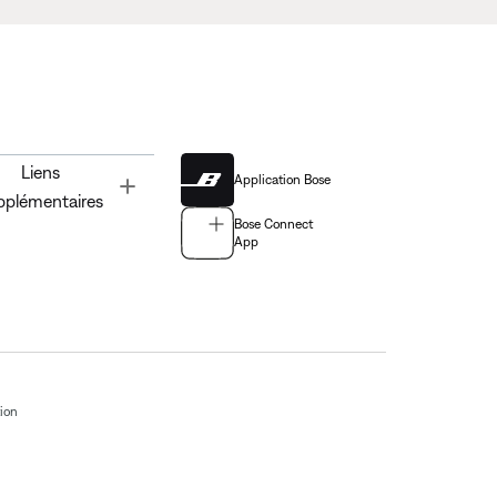
Liens
Application Bose
Toggle
pplémentaires
Bose Connect
App
tion