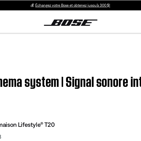
💰
Échangez votre Bose et obtenez jusqu’à 300 $!
nema system | Signal sonore in
aison Lifestyle® T20
3