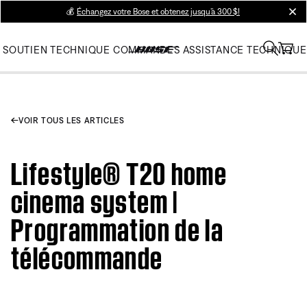
💰
Échangez votre Bose et obtenez jusqu’à 300 $!
clos
SOUTIEN TECHNIQUE
COMMANDES
ASSISTANCE TECHNIQUE
VOIR TOUS LES ARTICLES
Lifestyle® T20 home
cinema system |
Programmation de la
télécommande