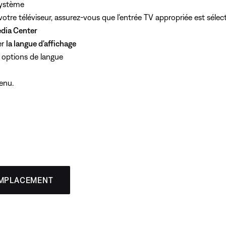
système
votre téléviseur, assurez-vous que l'entrée TV appropriée est séle
dia Center
er
la langue d'affichage
es options de langue
menu.
EMPLACEMENT