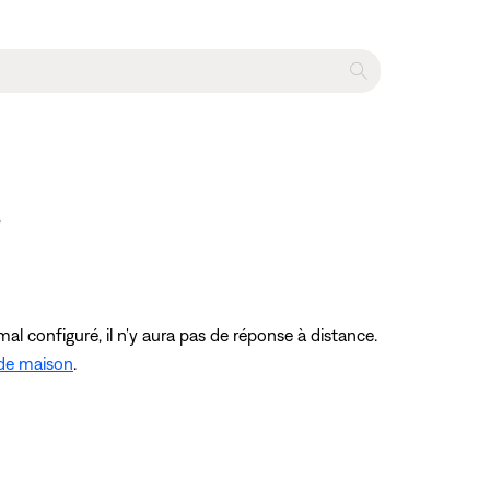
e
al configuré, il n'y aura pas de réponse à distance.
ode maison
.