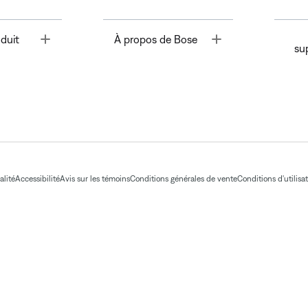
Toggle
Toggle
duit
À propos de Bose
su
alité
Accessibilité
Avis sur les témoins
Conditions générales de vente
Conditions d'utilisa