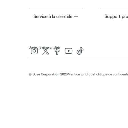
Toggle
Service à la clientèle
Support pro
|
United States
English
© Bose Corporation 2026
Mention juridique
Politique de confidenti