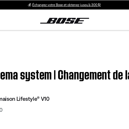
💰
Échangez votre Bose et obtenez jusqu’à 300 $!
nema system | Changement de la
aison Lifestyle® V10
10