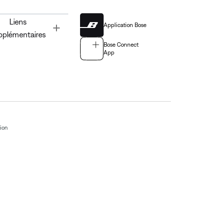
Liens
Application Bose
Toggle
pplémentaires
Bose Connect
App
tion