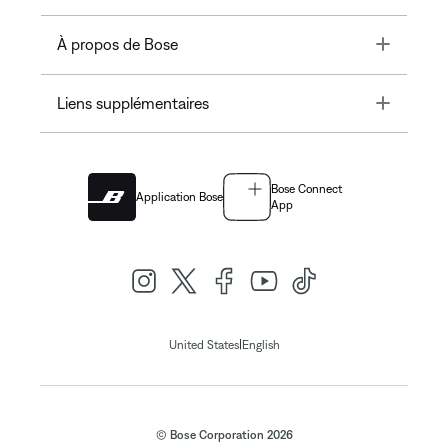
Toggle
À propos de Bose
Toggle
Liens supplémentaires
Bose Connect
Application Bose
App
|
United States
English
© Bose Corporation 2026