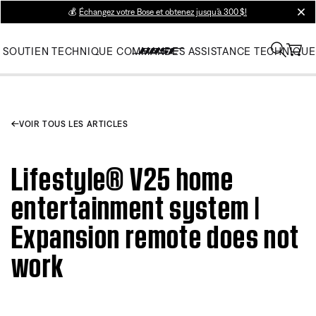
💰
Échangez votre Bose et obtenez jusqu’à 300 $!
clos
SOUTIEN TECHNIQUE
COMMANDES
ASSISTANCE TECHNIQUE
VOIR TOUS LES ARTICLES
Lifestyle® V25 home
entertainment system |
Expansion remote does not
work