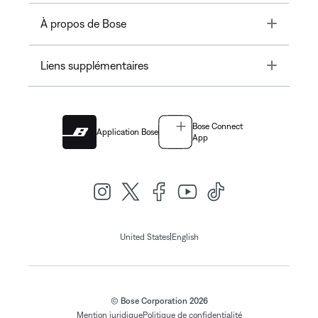
Toggle
À propos de Bose
Toggle
Liens supplémentaires
Bose Connect
Application Bose
App
|
United States
English
© Bose Corporation 2026
Mention juridique
Politique de confidentialité