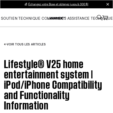
💰
Échangez votre Bose et obtenez jusqu’à 300 $!
clos
SOUTIEN TECHNIQUE
COMMANDES
ASSISTANCE TECHNIQUE
VOIR TOUS LES ARTICLES
Lifestyle® V25 home
entertainment system |
iPod/iPhone Compatibility
and Functionality
Information