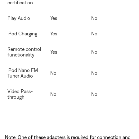
certification
Play Audio
Yes
No
iPod Charging
Yes
No
Remote control
Yes
No
functionality
iPod Nano FM
No
No
Tuner Audio
Video Pass-
No
No
through
Note: One of these adapters is required for connection and