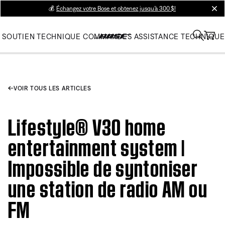
💰
Échangez votre Bose et obtenez jusqu’à 300 $!
clos
SOUTIEN TECHNIQUE
COMMANDES
ASSISTANCE TECHNIQUE
VOIR TOUS LES ARTICLES
Lifestyle® V30 home
entertainment system |
Impossible de syntoniser
une station de radio AM ou
FM