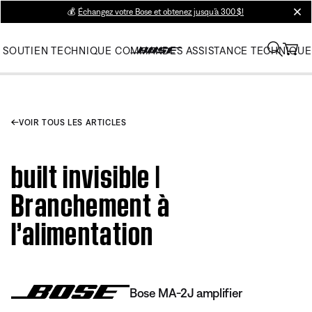
💰
Échangez votre Bose et obtenez jusqu’à 300 $!
clos
SOUTIEN TECHNIQUE
COMMANDES
ASSISTANCE TECHNIQUE
VOIR TOUS LES ARTICLES
built invisible |
Branchement à
l’alimentation
Bose MA-2J amplifier