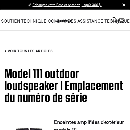
💰
Échangez votre Bose et obtenez jusqu’à 300 $!
clos
SOUTIEN TECHNIQUE
COMMANDES
ASSISTANCE TECHNIQUE
VOIR TOUS LES ARTICLES
Model 111 outdoor
loudspeaker | Emplacement
du numéro de série
Enceintes amplifiées d’extérieur
modèle 111