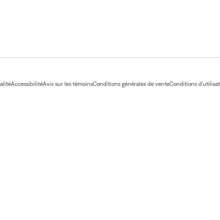
alité
Accessibilité
Avis sur les témoins
Conditions générales de vente
Conditions d'utilisa