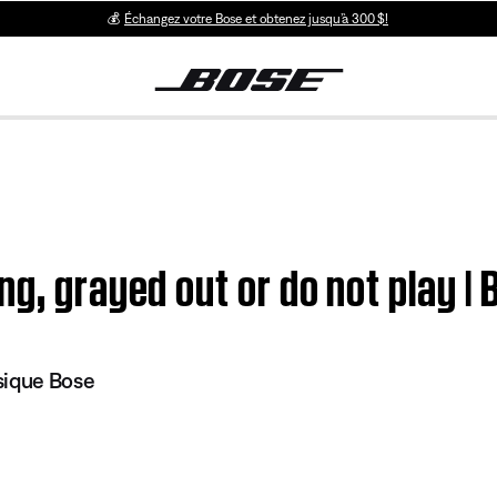
💰
Échangez votre Bose et obtenez jusqu’à 300 $!
g, grayed out or do not play |
sique Bose