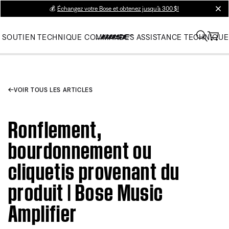
💰
Échangez votre Bose et obtenez jusqu’à 300 $!
clos
SOUTIEN TECHNIQUE
COMMANDES
ASSISTANCE TECHNIQUE
VOIR TOUS LES ARTICLES
Ronflement,
bourdonnement ou
cliquetis provenant du
produit | Bose Music
Amplifier