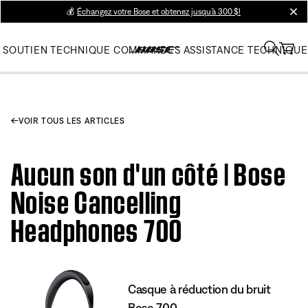
💰
Échangez votre Bose et obtenez jusqu’à 300 $!
clos
SOUTIEN TECHNIQUE
COMMANDES
ASSISTANCE TECHNIQUE
VOIR TOUS LES ARTICLES
Aucun son d'un côté | Bose
Noise Cancelling
Headphones 700
Casque à réduction du bruit
Bose 700