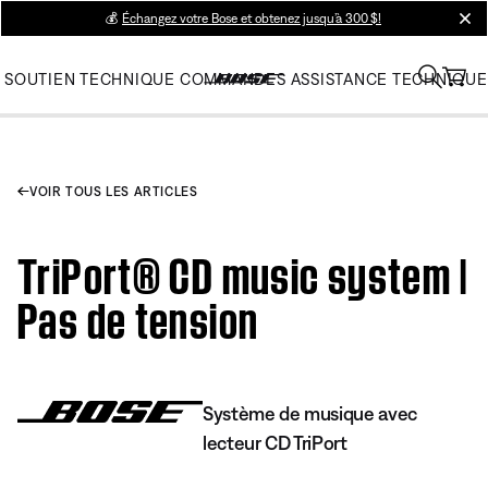
💰
Échangez votre Bose et obtenez jusqu’à 300 $!
clos
SOUTIEN TECHNIQUE
COMMANDES
ASSISTANCE TECHNIQUE
VOIR TOUS LES ARTICLES
TriPort® CD music system |
Pas de tension
Système de musique avec
lecteur CD TriPort