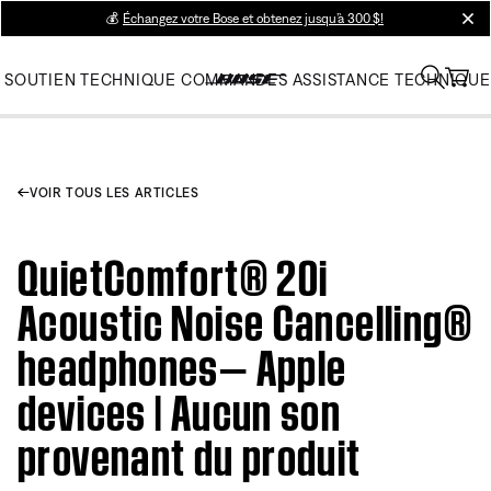
💰
Échangez votre Bose et obtenez jusqu’à 300 $!
clos
SOUTIEN TECHNIQUE
COMMANDES
ASSISTANCE TECHNIQUE
VOIR TOUS LES ARTICLES
QuietComfort® 20i
Acoustic Noise Cancelling®
headphones— Apple
devices | Aucun son
provenant du produit