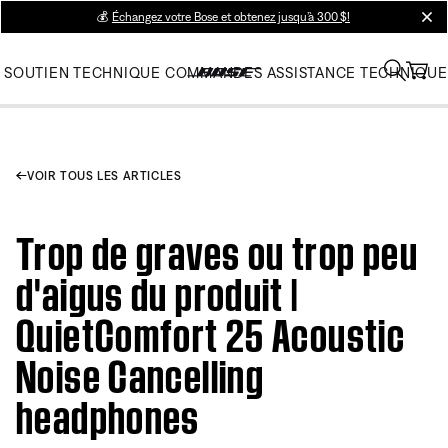
💰
Échangez votre Bose et obtenez jusqu’à 300 $!
clos
SOUTIEN TECHNIQUE
COMMANDES
ASSISTANCE TECHNIQUE
VOIR TOUS LES ARTICLES
Trop de graves ou trop peu
d'aigus du produit |
QuietComfort 25 Acoustic
Noise Cancelling
headphones