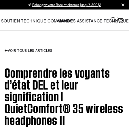
💰
Échangez votre Bose et obtenez jusqu’à 300 $!
clos
SOUTIEN TECHNIQUE
COMMANDES
ASSISTANCE TECHNIQUE
VOIR TOUS LES ARTICLES
Comprendre les voyants
d’état DEL et leur
signification |
QuietComfort® 35 wireless
headphones II