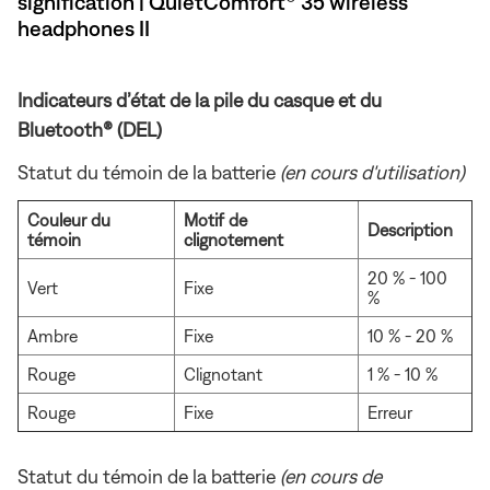
signification | QuietComfort® 35 wireless
headphones II
Indicateurs d’état de la pile du casque et du
Bluetooth® (DEL)
Statut du témoin de la batterie
(en cours d'utilisation)
Couleur du
Motif de
Description
témoin
clignotement
20 % - 100
Vert
Fixe
%
Ambre
Fixe
10 % - 20 %
Rouge
Clignotant
1 % - 10 %
Rouge
Fixe
Erreur
Statut du témoin de la batterie
(en cours de