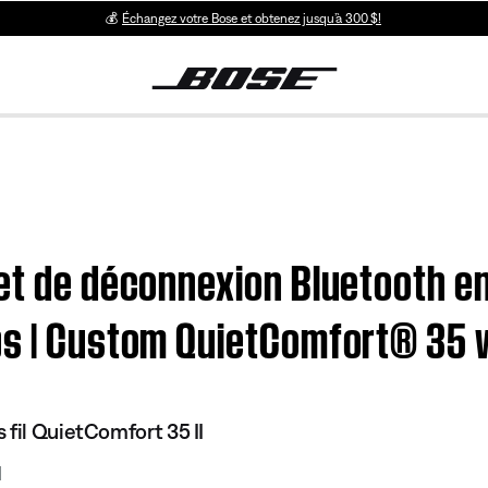
💰
Échangez votre Bose et obtenez jusqu’à 300 $!
et de déconnexion Bluetooth e
ps | Custom QuietComfort® 35 
 fil QuietComfort 35 II
1