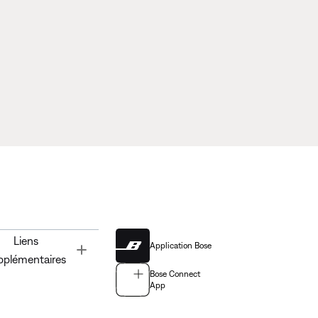
Liens
Application Bose
Toggle
pplémentaires
Bose Connect
App