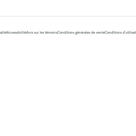
alité
Accessibilité
Avis sur les témoins
Conditions générales de vente
Conditions d'utilisa