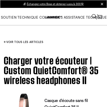
💰
Échangez votre Bose et obtenez jusqu’à 300 $!
clos
SOUTIEN TECHNIQUE
COMMANDES
ASSISTANCE TECHNIQUE
VOIR TOUS LES ARTICLES
Charger votre écouteur |
Custom QuietComfort® 35
wireless headphones II
Casque d’écoute sans fil
QuietComfort 35 II